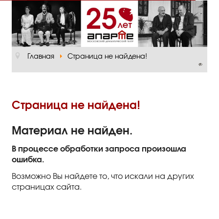
Главная
О театре
Главная
Страница не найдена!
Официальная информация
Руководство
Основная сцена
Страница не найдена!
Малый зал
Материал не найден.
Проект «Театр в школе»
В процессе обработки запроса произошла
ошибка.
Отзывы и рецензии
Возможно Вы найдете то, что искали на других
Пресса
страницах сайта.
Отзывы зрителей