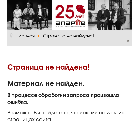
Главная
О театре
Главная
Страница не найдена!
Официальная информация
Руководство
Основная сцена
Страница не найдена!
Малый зал
Материал не найден.
Проект «Театр в школе»
В процессе обработки запроса произошла
ошибка.
Отзывы и рецензии
Возможно Вы найдете то, что искали на других
Пресса
страницах сайта.
Отзывы зрителей