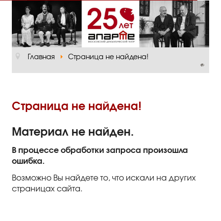
Главная
О театре
Главная
Страница не найдена!
Официальная информация
Руководство
Основная сцена
Страница не найдена!
Малый зал
Материал не найден.
Проект «Театр в школе»
В процессе обработки запроса произошла
ошибка.
Отзывы и рецензии
Возможно Вы найдете то, что искали на других
Пресса
страницах сайта.
Отзывы зрителей