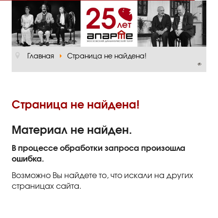
Главная
О театре
Главная
Страница не найдена!
Официальная информация
Руководство
Основная сцена
Страница не найдена!
Малый зал
Материал не найден.
Проект «Театр в школе»
В процессе обработки запроса произошла
ошибка.
Отзывы и рецензии
Возможно Вы найдете то, что искали на других
Пресса
страницах сайта.
Отзывы зрителей