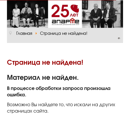
Главная
О театре
Главная
Страница не найдена!
Официальная информация
Руководство
Основная сцена
Страница не найдена!
Малый зал
Материал не найден.
Проект «Театр в школе»
В процессе обработки запроса произошла
ошибка.
Отзывы и рецензии
Возможно Вы найдете то, что искали на других
Пресса
страницах сайта.
Отзывы зрителей